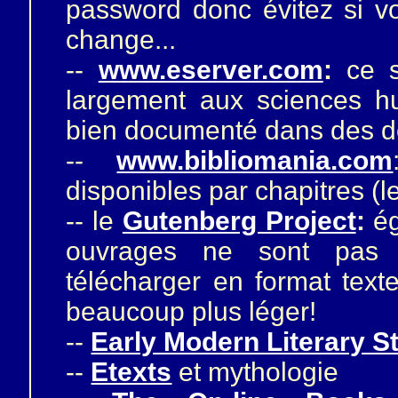
password donc évitez si v
change...
--
www.eserver.com
:
ce s
largement aux sciences hum
bien documenté dans des do
--
www.bibliomania.com
disponibles par chapitres (
-- le
Gutenberg Project
:
ég
ouvrages ne sont pas 
télécharger en format tex
beaucoup plus léger!
--
Early Modern Literary S
--
Etexts
et mythologie