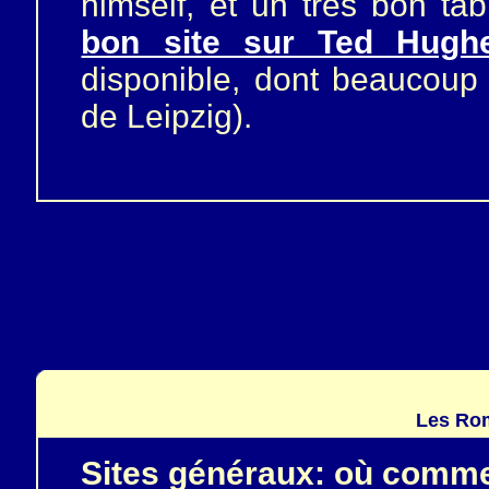
himself, et un très bon ta
bon site sur Ted Hugh
disponible, dont beaucoup d
de Leipzig).
Les Rom
Sites généraux: où comm