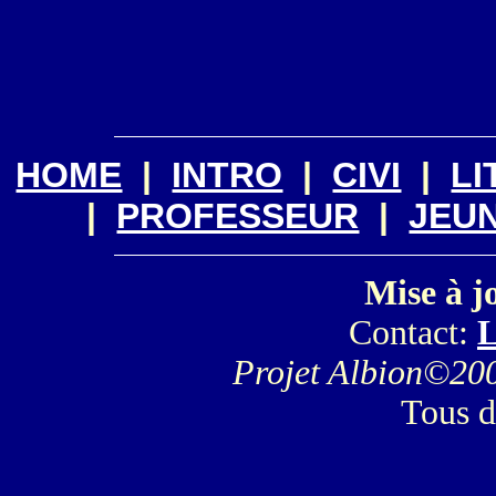
HOME
|
INTRO
|
CIVI
|
LI
|
PROFESSEUR
|
JEU
Mise à j
Contact:
L
Projet Albion
©200
Tous d