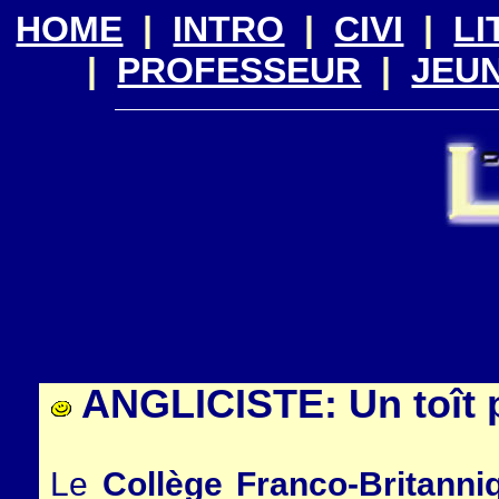
HOME
|
INTRO
|
CIVI
|
LI
|
PROFESSEUR
|
JEU
ANGLICISTE: Un toît p
Le
Collège Franco-Britanni