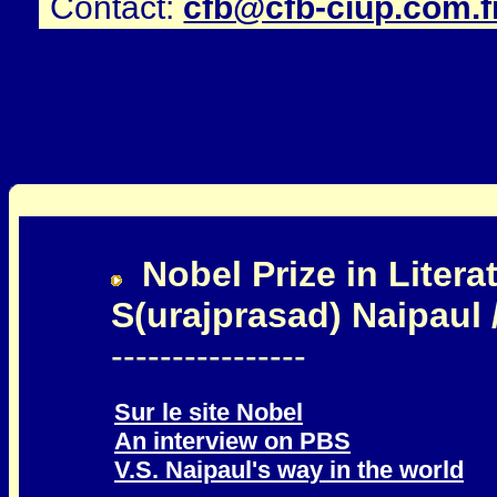
Contact:
cfb@cfb-ciup.com.f
Nobel Prize in Literat
S(urajprasad) Naipaul /
----------------
Sur le site Nobel
An interview on PBS
V.S. Naipaul's way in the world