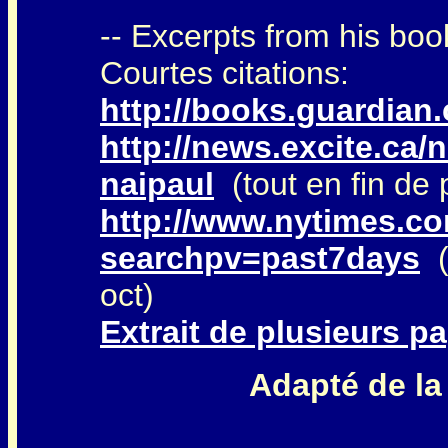
-- Excerpts from his boo
Courtes citations:
http://books.guardian.
http://news.excite.ca/
naipaul
(tout en fin de
http://www.nytimes.c
searchpv=past7days
(
oct)
Extrait de plusieurs pa
Adapté de la