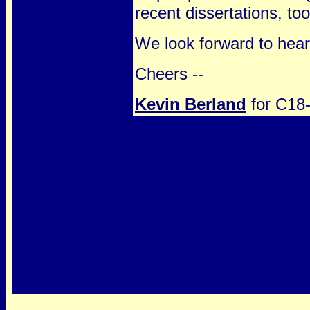
recent dissertations, too
We look forward to hear
Cheers --
Kevin Berland
for C18